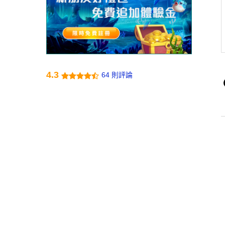
4.3
64 則評論