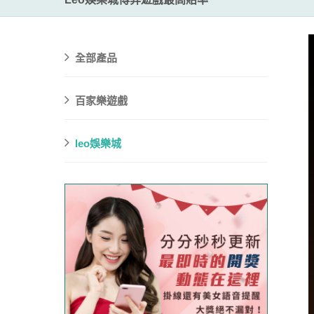
全部產品
百家樂遊戲
leo娛樂城