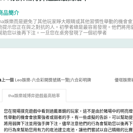
商品簡介
tha娛樂而是避免了其他玩家睜大眼睛或其他習慣性舉動的機會
助提示您正在與之對抗的人。初學者總是最容易發現。他們將用
幫助您以後再下注。一旦您在桌旁發現了一個初學者
上一個
Leo娛樂-六合彩開獎號碼一覽|六合彩明牌
優塔娛樂
tha娛樂城博弈遊戲最高賠率
您在現場撲克遊戲中看到過戴墨鏡的玩家，這不是由於賭場中的明亮燈
性舉動的機會會放棄強者或弱者的手。有一些虛擬的告訴，可以幫助提
將用弱牌下注並用強手牌下注，儘早注意他們的行為會幫助您以後再下
的行為來幫助您用有力的底池建立底池，讓他們嘗試以自己精緻的比賽