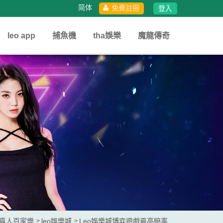
简体
免費註冊
登入
leo app
捕魚機
tha娛樂
魔龍傳奇
U真人百家樂
leo娛樂城
Leo娛樂城博弈遊戲最高賠率