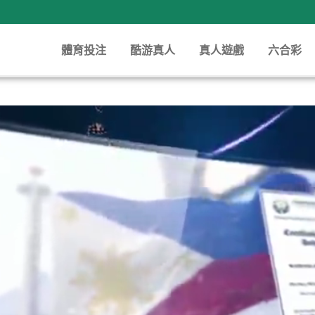
體育投注
酷游真人
真人遊戲
六合彩