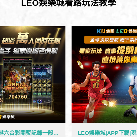
LEO娛樂城看路玩法教學
可能獲得穩定的收益！無論
手還是資深玩家，都可以從
打法中獲益。
版路：提高中獎機會的
合彩開獎，彩民們都希望能
或趨勢，以提高中獎的機
成為了許多六合彩愛好者關
素。六合彩版路是一種統計
號碼的方法，它可以幫助玩
碼出現的規律，儘管六合彩
。
即時開獎帶來的無限期
城-官網下載app-現金版
leo娛樂城|21點APP下