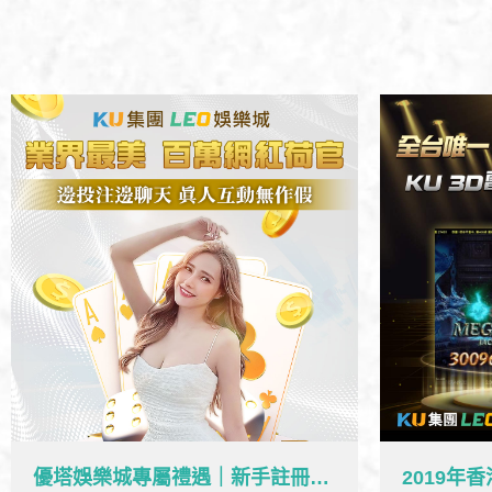
樂趣，同時也有
你是百家樂的新
這種直觀簡單的
掌握六合彩
關鍵
隨著每一期的六
夠找到某種模式
會。其中，版路
注的一個關鍵因
和分析過去開獎
家更好地了解號
是一個隨機遊戲
彩票迷情：
待
LEO娛樂城|APP下載|現金版|娛樂
LEO娛樂