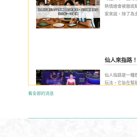
文章中，我將以
梳理選擇世界杯
你在享受比賽刺
世界杯運彩A
保障。
足球直播與
每逢四年一度的
熱情總會被徹底
家來說，除了為
透過參與世界杯
成為觀賽的重要
高度發達的今天
彩APP，不僅
足賽賽程，還能
看全部的消息
握每一場比賽的
仙人來指路！
就能夠獲利
仙人指路是一種
玩法，它旨在幫
路分析的情況下
種百家樂攻略，