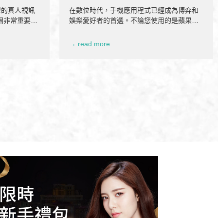
同的規則。雖
tha娛樂而是避免了其他玩家睜大眼睛或其他
娛樂城下載但
習慣性舉動的機會會放棄強者或弱者的手。
能性會有所不
有一些虛擬的告訴，可以幫助提示您正在與
看到特殊規
之對抗的人。初學者總是最容易發現。他們
→ read more
法。
將用弱牌下注並用強手牌下注，儘早注意他
們的行為會幫助您以後再下注。一旦您在桌
旁發現了一個初學者