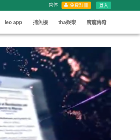
简体
免費註冊
登入
leo app
捕魚機
tha娛樂
魔龍傳奇