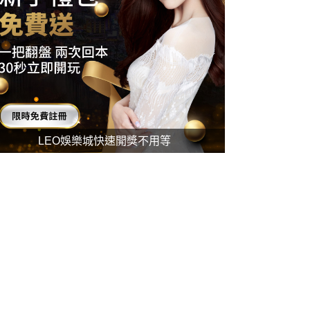
LEO娛樂城快速開獎不用等