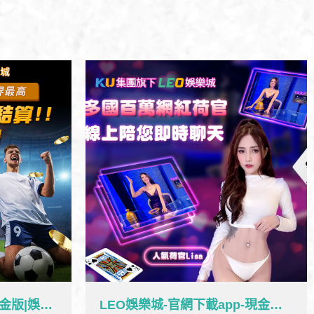
載-24小時在
Leo娛樂城博弈遊戲最高賠率