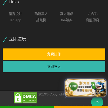
Links
體育投注
酷游真人
真人遊戲
六合彩
leo app
捕魚機
tha娛樂
魔龍傳奇
立即遊玩
免費註冊
立即登入
2019© Copyright All Rights Reserved
O娛樂城超多熱門好玩遊戲，立即來玩！不論是基本知識或進階資訊，全部都有，讓您